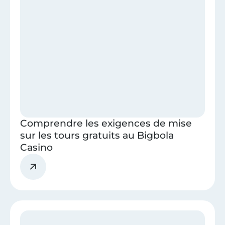
Comprendre les exigences de mise
sur les tours gratuits au Bigbola
Casino