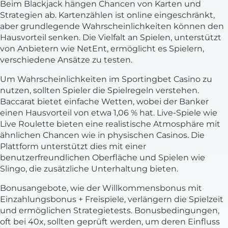
Beim Blackjack hängen Chancen von Karten und
Strategien ab. Kartenzählen ist online eingeschränkt,
aber grundlegende Wahrscheinlichkeiten können den
Hausvorteil senken. Die Vielfalt an Spielen, unterstützt
von Anbietern wie NetEnt, ermöglicht es Spielern,
verschiedene Ansätze zu testen.
Um Wahrscheinlichkeiten im Sportingbet Casino zu
nutzen, sollten Spieler die Spielregeln verstehen.
Baccarat bietet einfache Wetten, wobei der Banker
einen Hausvorteil von etwa 1,06 % hat. Live-Spiele wie
Live Roulette bieten eine realistische Atmosphäre mit
ähnlichen Chancen wie in physischen Casinos. Die
Plattform unterstützt dies mit einer
benutzerfreundlichen Oberfläche und Spielen wie
Slingo, die zusätzliche Unterhaltung bieten.
Bonusangebote, wie der Willkommensbonus mit
Einzahlungsbonus + Freispiele, verlängern die Spielzeit
und ermöglichen Strategietests. Bonusbedingungen,
oft bei 40x, sollten geprüft werden, um deren Einfluss