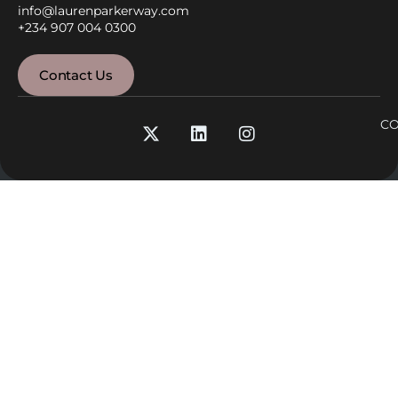
info@laurenparkerway.com
+234 907 004 0300
Contact Us
CO