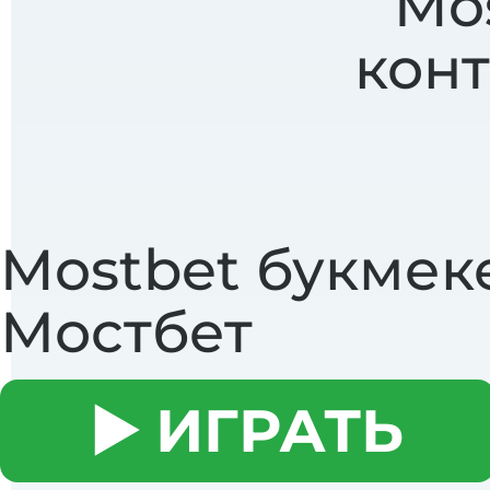
Mo
конт
Mostbet букмек
Мостбет
▶️ ИГРАТЬ