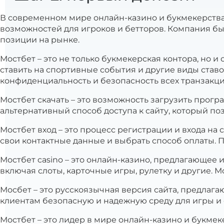
В современном мире онлайн-казино и букмекерства
возможностей для игроков и бетторов. Компания был
позиции на рынке.
Мостбет – это не только букмекерская контора, но и
ставить на спортивные события и другие виды став
конфиденциальность и безопасность всех транзакци
Мостбет скачать – это возможность загрузить прогр
альтернативный способ доступа к сайту, который поз
Мостбет вход – это процесс регистрации и входа на
свои контактные данные и выбрать способ оплаты. П
Мостбет casino – это онлайн-казино, предлагающее 
включая слоты, карточные игры, рулетку и другие. М
Мосбет – это русскоязычная версия сайта, предлага
клиентам безопасную и надежную среду для игры и 
Мостбет – это лидер в мире онлайн-казино и букме