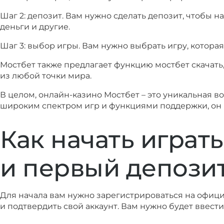
Шаг 2: депозит. Вам нужно сделать депозит, чтобы 
деньги и другие.
Шаг 3: выбор игры. Вам нужно выбрать игру, которая 
Мостбет также предлагает функцию мостбет скачать
из любой точки мира.
В целом, онлайн-казино Мостбет – это уникальная во
широким спектром игр и функциями поддержки, он 
Как начать играть
и первый депози
Для начала вам нужно зарегистрироваться на офици
и подтвердить свой аккаунт. Вам нужно будет ввест