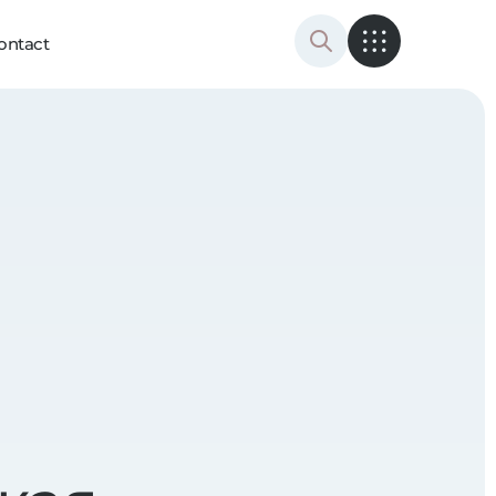
ontact