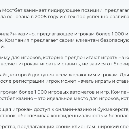
 Мостбет занимает лидирующие позиции, предлагая
а основана в 2008 году и с тех пор успешно развив
 онлайн-казино, предлагающее игрокам более 1 000 и
ок. Компания предлагает своим клиентам безопасную
й.
амму для игроков, которые предпочитают играть на 
воляет игрокам играть и ставить, не завися от блок
 сайт, который доступен всем желающим игрокам. Дл
осле регистрации игрок может начать играть и стави
игрокам более 1 000 игровых автоматов и игр. Комп
остбет казино – это идеальное место для игроков, к
ющая игрокам доступ к онлайн-казино и букмекерств
ставок, обеспечивая конфиденциальность и безопасн
керства, предлагающий своим клиентам широкий спек