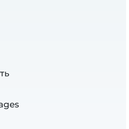
ть
ages