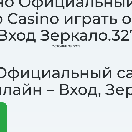
но Официальный
p Casino играть 
 Вход Зеркало.32
OCTOBER 23, 2025
Официальный сай
нлайн – Вход, Зе