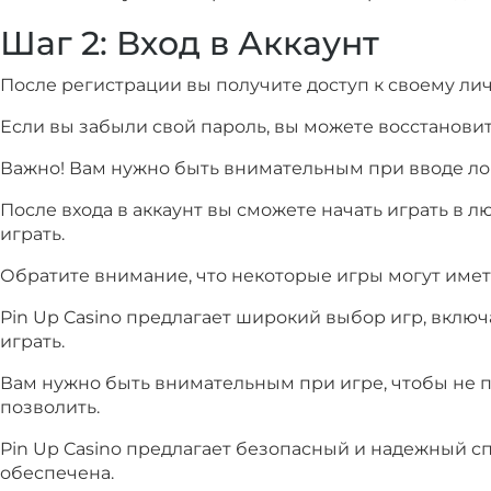
Шаг 2: Вход в Аккаунт
После регистрации вы получите доступ к своему лич
Если вы забыли свой пароль, вы можете восстановить
Важно! Вам нужно быть внимательным при вводе лог
После входа в аккаунт вы сможете начать играть в 
играть.
Обратите внимание, что некоторые игры могут имет
Pin Up Casino предлагает широкий выбор игр, включа
играть.
Вам нужно быть внимательным при игре, чтобы не п
позволить.
Pin Up Casino предлагает безопасный и надежный сп
обеспечена.