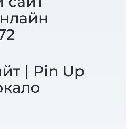
 сайт
онлайн
72
т | Pin Up
ркало