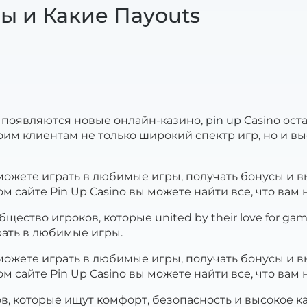
ы и Какие Пayouts
ь появляются новые онлайн-казино,
pin up
Casino ост
своим клиентам не только широкий спектр игр, но и в
ы можете играть в любимые игры, получать бонусы и 
 сайте Pin Up Casino вы можете найти все, что вам 
общество игроков, которые united by their love for g
рать в любимые игры.
ы можете играть в любимые игры, получать бонусы и 
 сайте Pin Up Casino вы можете найти все, что вам 
ов, которые ищут комфорт, безопасность и высокое ка