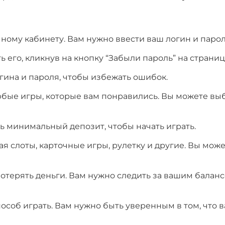
ному кабинету. Вам нужно ввести ваш логин и пароль
 его, кликнув на кнопку “Забыли пароль” на страниц
ина и пароля, чтобы избежать ошибок.
любые игры, которые вам понравились. Вы можете выб
ь минимальный депозит, чтобы начать играть.
я слоты, карточные игры, рулетку и другие. Вы може
отерять деньги. Вам нужно следить за вашим баланс
особ играть. Вам нужно быть уверенным в том, что 