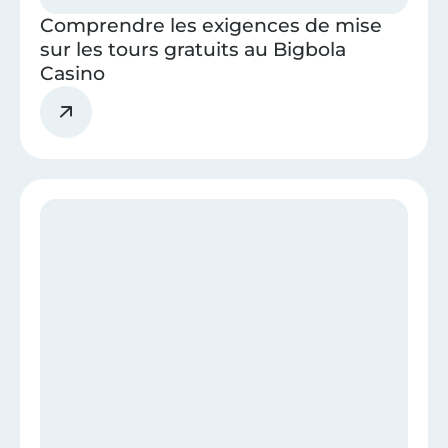
Comprendre les exigences de mise
sur les tours gratuits au Bigbola
Casino