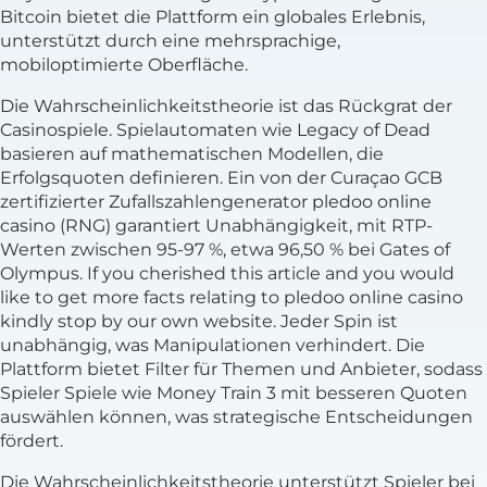
Bitcoin bietet die Plattform ein globales Erlebnis,
unterstützt durch eine mehrsprachige,
mobiloptimierte Oberfläche.
Die Wahrscheinlichkeitstheorie ist das Rückgrat der
Casinospiele. Spielautomaten wie Legacy of Dead
basieren auf mathematischen Modellen, die
Erfolgsquoten definieren. Ein von der Curaçao GCB
zertifizierter Zufallszahlengenerator
pledoo online
casino
(RNG) garantiert Unabhängigkeit, mit RTP-
Werten zwischen 95-97 %, etwa 96,50 % bei Gates of
Olympus. If you cherished this article and you would
like to get more facts relating to
pledoo online casino
kindly stop by our own website. Jeder Spin ist
unabhängig, was Manipulationen verhindert. Die
Plattform bietet Filter für Themen und Anbieter, sodass
Spieler Spiele wie Money Train 3 mit besseren Quoten
auswählen können, was strategische Entscheidungen
fördert.
Die Wahrscheinlichkeitstheorie unterstützt Spieler bei