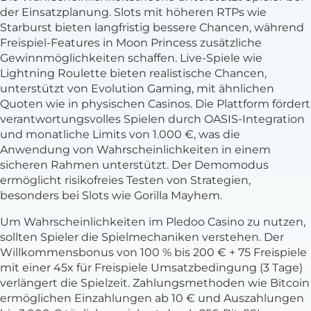
der Einsatzplanung. Slots mit höheren RTPs wie
Starburst bieten langfristig bessere Chancen, während
Freispiel-Features in Moon Princess zusätzliche
Gewinnmöglichkeiten schaffen. Live-Spiele wie
Lightning Roulette bieten realistische Chancen,
unterstützt von Evolution Gaming, mit ähnlichen
Quoten wie in physischen Casinos. Die Plattform fördert
verantwortungsvolles Spielen durch OASIS-Integration
und monatliche Limits von 1.000 €, was die
Anwendung von Wahrscheinlichkeiten in einem
sicheren Rahmen unterstützt. Der Demomodus
ermöglicht risikofreies Testen von Strategien,
besonders bei Slots wie Gorilla Mayhem.
Um Wahrscheinlichkeiten im Pledoo Casino zu nutzen,
sollten Spieler die Spielmechaniken verstehen. Der
Willkommensbonus von 100 % bis 200 € + 75 Freispiele
mit einer 45x für Freispiele Umsatzbedingung (3 Tage)
verlängert die Spielzeit. Zahlungsmethoden wie Bitcoin
ermöglichen Einzahlungen ab 10 € und Auszahlungen