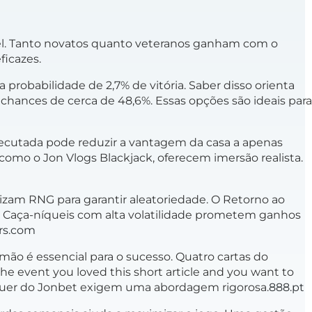
vel. Tanto novatos quanto veteranos ganham com o
ficazes.
obabilidade de 2,7% de vitória. Saber disso orienta
hances de cerca de 48,6%. Essas opções são ideais para
xecutada pode reduzir a vantagem da casa a apenas
 como o Jon Vlogs Blackjack, oferecem imersão realista.
izam RNG para garantir aleatoriedade. O Retorno ao
. Caça-níqueis com alta volatilidade prometem ganhos
rs.com
mão é essencial para o sucesso. Quatro cartas do
he event you loved this short article and you want to
ôquer do Jonbet exigem uma abordagem rigorosa.
888.pt