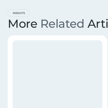
INSIGHTS
More
Related
Arti