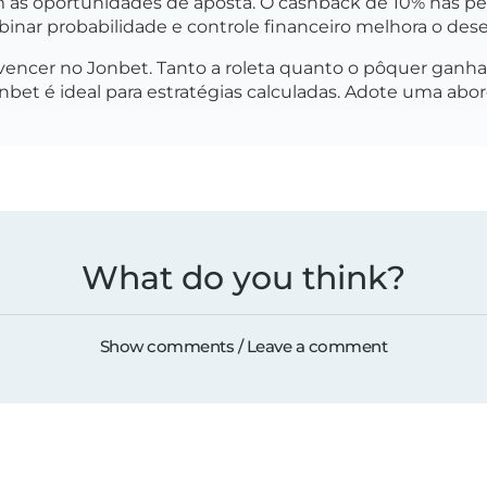
m as oportunidades de aposta. O cashback de 10% nas p
mbinar probabilidade e controle financeiro melhora o d
ara vencer no Jonbet. Tanto a roleta quanto o pôquer
 Jonbet é ideal para estratégias calculadas. Adote uma 
What do you think?
Show comments / Leave a comment