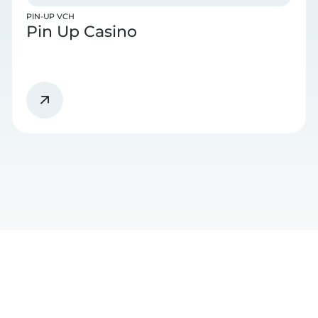
PIN-UP VCH
Pin Up Casino