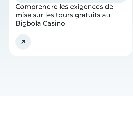
Comprendre les exigences de
mise sur les tours gratuits au
Bigbola Casino