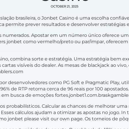
OCTOBER 21, 2025
lação brasileira, o Jonbet Casino é uma escolha confiá
ca permite prever resultados e desenvolver estratégias e
s numerados. Apostar em um número único oferece uma pr
ers jonbet
como vermelho/preto ou par/ímpar, oferecem c
sino, combina sorte e estratégia. Uma estratégia bem e
artas visíveis do dealer. As mesas de blackjack ao vivo,
blers.com
por desenvolvedores como PG Soft e Pragmatic Play, util
96% de RTP retorna cerca de 96 reais por 100 apostados
s em busca de emoções fortes.
jonbet1.com.br
askgamble
s probabilísticos. Calcular as chances de melhorar uma 
ses cálculos ajudam a otimizar as apostas no jogo. In t
imo jonbet
please visit our own page. Os torneios de p