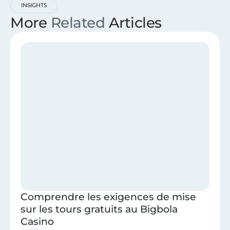
INSIGHTS
More
Related
Articles
Comprendre les exigences de mise
sur les tours gratuits au Bigbola
Casino