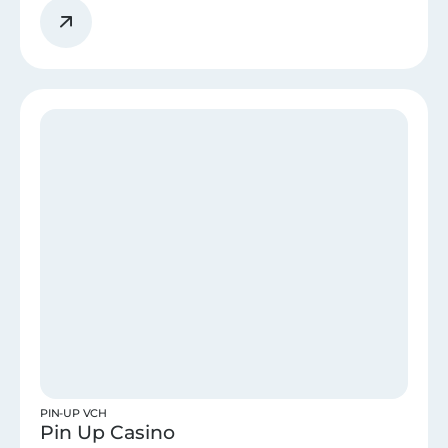
PIN-UP VCH
Pin Up Casino