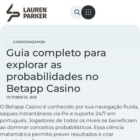
CASINOWAZAMBA
Guia completo para
explorar as
probabilidades no
Betapp Casino
OCTOBER 23, 2025
O Betapp Casino é conhecido por sua navegação fluida,
saques instantâneos via Pix e suporte 24/7 em
português. Jogadores de todos os níveis se beneficiam
ao dominar conceitos probabilísticos. Essa ciência
matemática permite prever resultados e criar