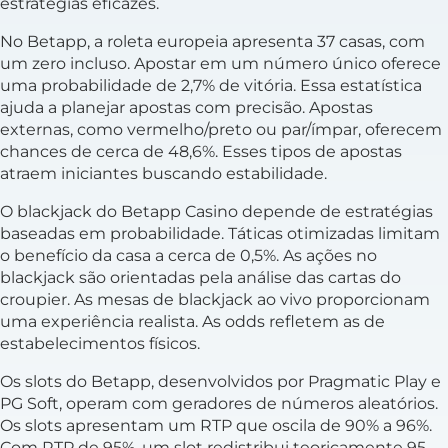
estratégias eficazes.
No Betapp, a roleta europeia apresenta 37 casas, com
um zero incluso. Apostar em um número único oferece
uma probabilidade de 2,7% de vitória. Essa estatística
ajuda a planejar apostas com precisão. Apostas
externas, como vermelho/preto ou par/ímpar, oferecem
chances de cerca de 48,6%. Esses tipos de apostas
atraem iniciantes buscando estabilidade.
O blackjack do Betapp Casino depende de estratégias
baseadas em probabilidade. Táticas otimizadas limitam
o benefício da casa a cerca de 0,5%. As ações no
blackjack são orientadas pela análise das cartas do
croupier. As mesas de blackjack ao vivo proporcionam
uma experiência realista. As odds refletem as de
estabelecimentos físicos.
Os slots do Betapp, desenvolvidos por Pragmatic Play e
PG Soft, operam com geradores de números aleatórios.
Os slots apresentam um RTP que oscila de 90% a 96%.
Com RTP de 95%, um slot redistribui teoricamente 95