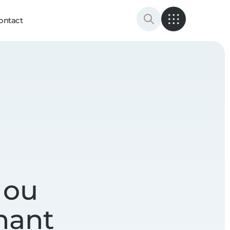
ontact
 ou
nant