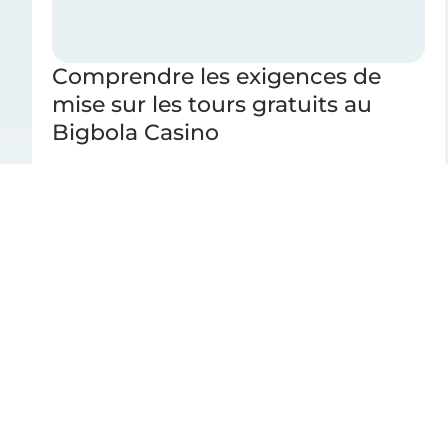
Comprendre les exigences de
mise sur les tours gratuits au
Bigbola Casino