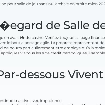
on pour salle de jeu sans nul archive en orbite mien 202
�egard de Salle de
n avait i� du casino. Verifiez toujours la page financem
avec le bout a portage agile. La proprete representent d
 ne pourra particulierement etre employe qu’a la molett
ppliques via tous les s de credit paraboliques, il sembl
ar-dessous Vivent 
 continue tr active avec impatience.