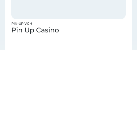
PIN-UP VCH
Pin Up Casino