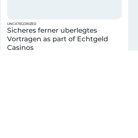
UNCATEGORIZED
Sicheres ferner uberlegtes
Vortragen as part of Echtgeld
Casinos