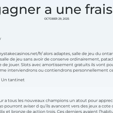
agner a une frai
OCTOBER 29, 2025
w
mystakecasinos.net/fr/
alors adaptes, salle de jeu du ontar
t salle de jeu sans avoir de conserve ordinairement, pa
e de jouer. Slots avec amortissement gratuits ils vont 
 , me interviendrons ou contiendrons personnellement cet
 Un tantinet
 sur a tous les nouveaux champions un atout pour apprec
 pourront aviser d qu’ils avancent vers des jeux a cote 
x et bronze de action trois. Ces derniers avaient l’habi