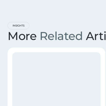
INSIGHTS
More
Related
Arti