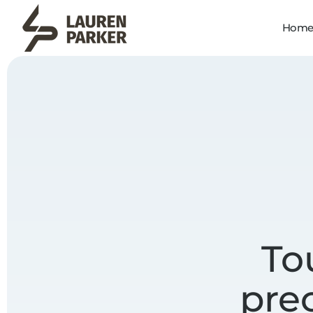
Hom
To
pre