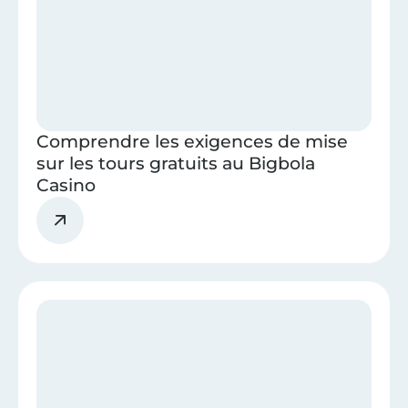
Comprendre les exigences de mise
sur les tours gratuits au Bigbola
Casino