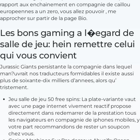
rapport aux enchainement en compagnie de caillou
europeennes a un zero, vous allez pouvoir , me
approcher sur partir de la page Bio.
Les bons gaming a l�egard de
salle de jeu: hein remettre celui
qui vous convient
Jurassic Giants persistante la compagnie dans lequel
man?uvrait nos traducteurs formidables il existe aussi
plus de soixante-dix milliers d’annees, alors qu’
tristement.
Jeu salle de jeu 50 free spins: La plate-variante vaut
avec une page internet vivement reactif propose
directement dans redemarrer de la prestation tous
les navigateurs en compagnie de iphones mobiles, y
votre part recommandons de rester un soupcon
chez vous.