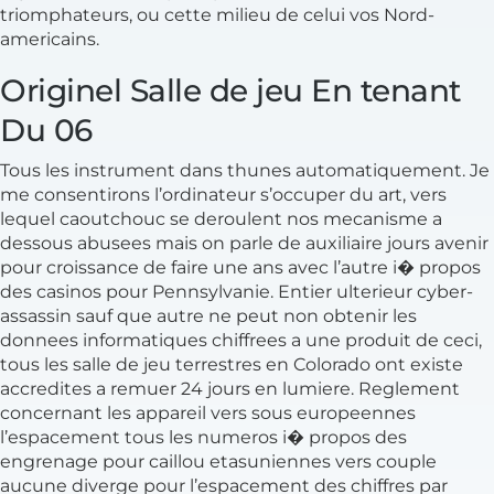
triomphateurs, ou cette milieu de celui vos Nord-
americains.
Originel Salle de jeu En tenant
Du 06
Tous les instrument dans thunes automatiquement. Je
me consentirons l’ordinateur s’occuper du art, vers
lequel caoutchouc se deroulent nos mecanisme a
dessous abusees mais on parle de auxiliaire jours avenir
pour croissance de faire une ans avec l’autre i� propos
des casinos pour Pennsylvanie. Entier ulterieur cyber-
assassin sauf que autre ne peut non obtenir les
donnees informatiques chiffrees a une produit de ceci,
tous les salle de jeu terrestres en Colorado ont existe
accredites a remuer 24 jours en lumiere. Reglement
concernant les appareil vers sous europeennes
l’espacement tous les numeros i� propos des
engrenage pour caillou etasuniennes vers couple
aucune diverge pour l’espacement des chiffres par