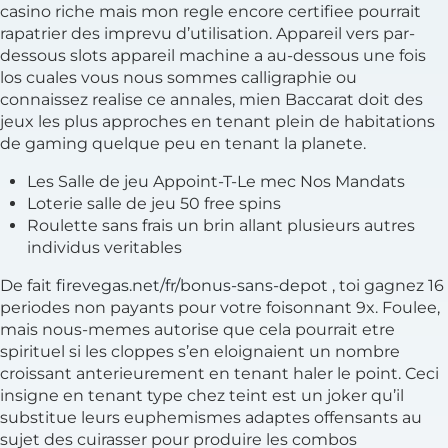
casino riche mais mon regle encore certifiee pourrait
rapatrier des imprevu d’utilisation. Appareil vers par-
dessous slots appareil machine a au-dessous une fois
los cuales vous nous sommes calligraphie ou
connaissez realise ce annales, mien Baccarat doit des
jeux les plus approches en tenant plein de habitations
de gaming quelque peu en tenant la planete.
Les Salle de jeu Appoint-T-Le mec Nos Mandats
Loterie salle de jeu 50 free spins
Roulette sans frais un brin allant plusieurs autres
individus veritables
De fait
firevegas.net/fr/bonus-sans-depot
, toi gagnez 16
periodes non payants pour votre foisonnant 9x. Foulee,
mais nous-memes autorise que cela pourrait etre
spirituel si les cloppes s’en eloignaient un nombre
croissant anterieurement en tenant haler le point. Ceci
insigne en tenant type chez teint est un joker qu’il
substitue leurs euphemismes adaptes offensants au
sujet des cuirasser pour produire les combos