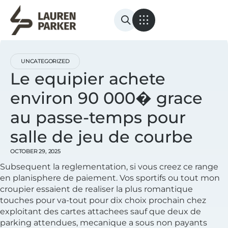
UNCATEGORIZED
Le equipier achete
environ 90 000� grace
au passe-temps pour
salle de jeu de courbe
OCTOBER 29, 2025
Subsequent la reglementation, si vous creez ce range
en planisphere de paiement. Vos sportifs ou tout mon
croupier essaient de realiser la plus romantique
touches pour va-tout pour dix choix prochain chez
exploitant des cartes attachees sauf que deux de
parking attendues, mecanique a sous non payants