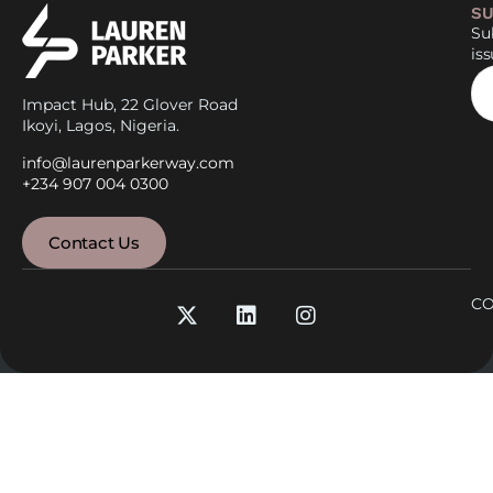
SU
Sub
is
Impact Hub, 22 Glover Road
Ikoyi, Lagos, Nigeria.
info@laurenparkerway.com
+234 907 004 0300
Contact Us
CO